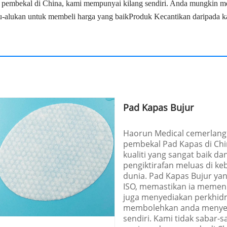
 pembekal di China, kami mempunyai kilang sendiri. Anda mungkin mem
u-alukan untuk membeli harga yang baik
Produk Kecantikan
daripada k
Pad Kapas Bujur
Haorun Medical cemerlang 
pembekal Pad Kapas di Ch
kualiti yang sangat baik 
pengiktirafan meluas di ke
dunia. Pad Kapas Bujur ya
ISO, memastikan ia memenu
juga menyediakan perkhidm
membolehkan anda menye
sendiri. Kami tidak sabar