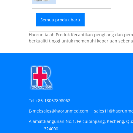
Semua produk baru
Haorun ialah Produk Kecantikan pengilang dan pe
berkualiti tinggi untuk memenuhi keperluan seben
Tel:
+86-18067898062
E-mel:
sales@haorunmed.com sales11@haorunm
Alamat:
Bangunan No.1, Feicuibinjiang, Kecheng, Qu
324000