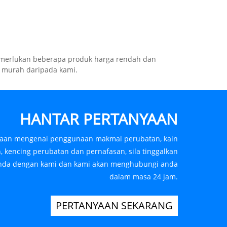
memerlukan beberapa produk harga rendah dan
n murah daripada kami.
HANTAR PERTANYAAN
yaan mengenai penggunaan makmal perubatan, kain
, kencing perubatan dan pernafasan, sila tinggalkan
anda dengan kami dan kami akan menghubungi anda
dalam masa 24 jam.
PERTANYAAN SEKARANG