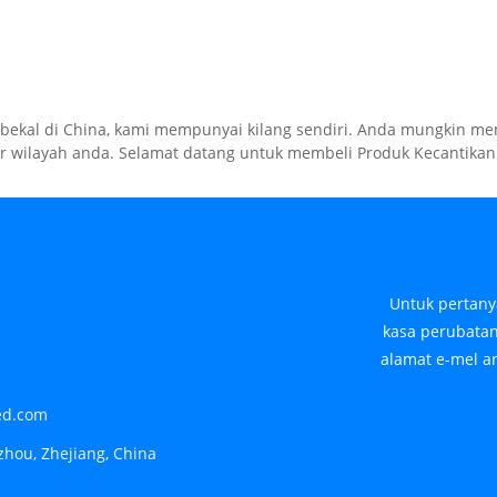
mbekal di China, kami mempunyai kilang sendiri. Anda mungkin 
ar wilayah anda. Selamat datang untuk membeli Produk Kecantika
Untuk pertan
kasa perubatan
alamat e-mel 
ed.com
zhou, Zhejiang, China