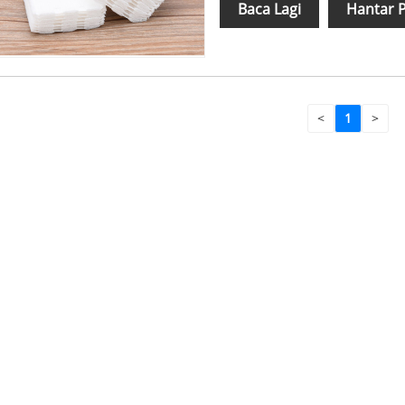
Baca Lagi
Hantar 
<
1
>