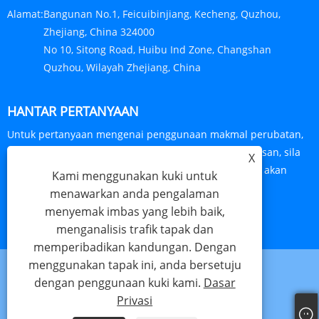
Alamat:
Bangunan No.1, Feicuibinjiang, Kecheng, Quzhou,
Zhejiang, China 324000
No 10, Sitong Road, Huibu Ind Zone, Changshan
Quzhou, Wilayah Zhejiang, China
HANTAR PERTANYAAN
Untuk pertanyaan mengenai penggunaan makmal perubatan,
kain kasa perubatan, kencing perubatan dan pernafasan, sila
X
tinggalkan alamat e-mel anda dengan kami dan kami akan
Kami menggunakan kuki untuk
menghubungi anda dalam masa 24 jam.
menawarkan anda pengalaman
menyemak imbas yang lebih baik,
PERTANYAAN SEKARANG
menganalisis trafik tapak dan
memperibadikan kandungan. Dengan
menggunakan tapak ini, anda bersetuju
dengan penggunaan kuki kami.
Dasar
Links
Sitemap
RSS
XML
Dasar Privasi
Privasi