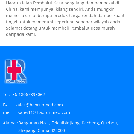
Haorun ialah Pembalut Kasa pengilang dan pembekal di
China, kami mempunyai kilang sendiri. Anda mungkin
memerlukan beberapa produk harga rendah dan berkualiti
tinggi untuk memenuhi keperluan sebenar wilayah anda.
Selamat datang untuk membeli Pembalut Kasa murah
daripada kami.
Tel:
+86-18067898062
E-
sales@haorunmed.com
mel:
sales11@haorunmed.com
Alamat:
Bangunan No.1, Feicuibinjiang, Kecheng, Quzhou,
Zhejiang, China 324000