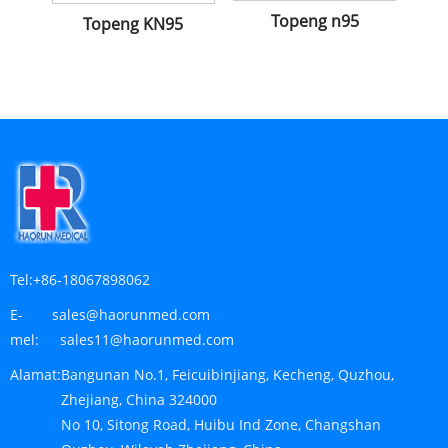
Topeng n95
Topeng KN95
Tel:
+86-18067898062
E-
sales@haorunmed.com
mel:
sales11@haorunmed.com
Alamat:
Bangunan No.1, Feicuibinjiang, Kecheng, Quzhou,
Zhejiang, China 324000
No 10, Sitong Road, Huibu Ind Zone, Changshan